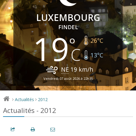
LUXEMBOURG
FINDEL
19
26
°C
13
°C
NE
19
km/h
Vendredi 07 août 2026 à 22h35
Actualités
2012
>
>
Actualités - 2012