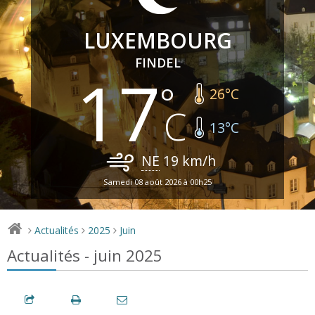
LUXEMBOURG
FINDEL
17
26
°C
13
°C
NE
19
km/h
Samedi 08 août 2026 à 00h25
Actualités
2025
Juin
>
>
>
Actualités - juin 2025