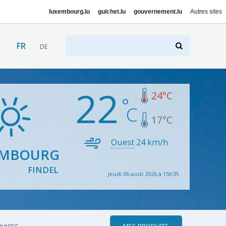
luxembourg.lu
guichet.lu
gouvernement.lu
Autres sites
FR
DE
22
24
°C
17
°C
Ouest
24
km/h
EMBOURG
FINDEL
Jeudi 06 août 2026 à 15h35
MES PRODUITS