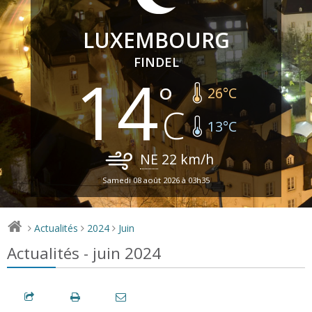
LUXEMBOURG
FINDEL
14
26
°C
13
°C
NE
22
km/h
Samedi 08 août 2026 à 03h35
Actualités
2024
Juin
>
>
>
Actualités - juin 2024