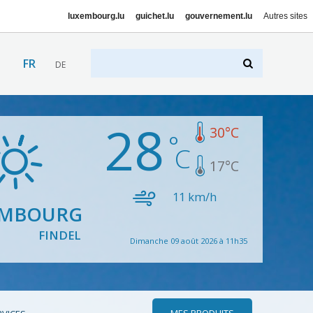
luxembourg.lu
guichet.lu
gouvernement.lu
Autres sites
FR
DE
28
30
°C
17
°C
11
km/h
EMBOURG
FINDEL
Dimanche 09 août 2026 à 11h35
MES PRODUITS