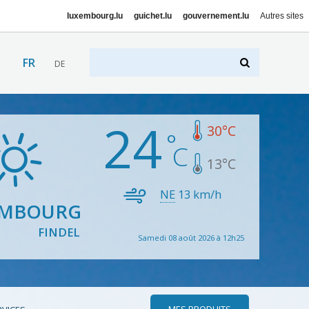
luxembourg.lu
guichet.lu
gouvernement.lu
Autres sites
FR
DE
24
30
°C
13
°C
NE
13
km/h
EMBOURG
FINDEL
Samedi 08 août 2026 à 12h25
MES PRODUITS