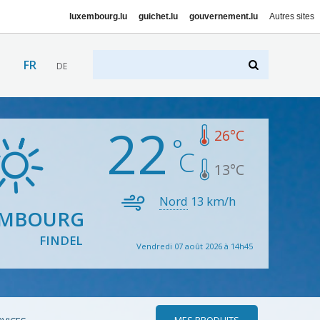
luxembourg.lu
guichet.lu
gouvernement.lu
Autres sites
FR
DE
22
26
°C
13
°C
Nord
13
km/h
EMBOURG
FINDEL
Vendredi 07 août 2026 à 14h45
MES PRODUITS