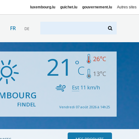
luxembourg.lu
guichet.lu
gouvernement.lu
Autres sites
FR
DE
21
26
°C
13
°C
Est
11
km/h
EMBOURG
FINDEL
Vendredi 07 août 2026 à 14h25
MES PRODUITS