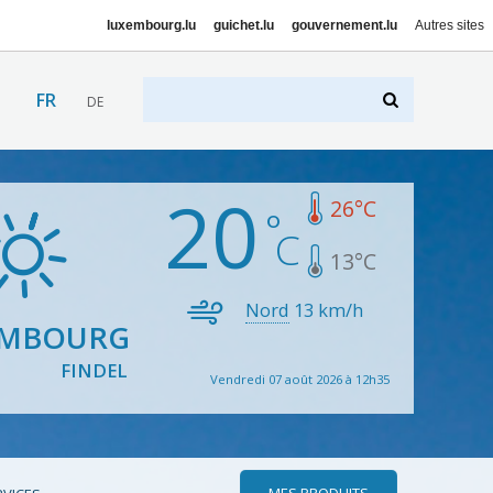
luxembourg.lu
guichet.lu
gouvernement.lu
Autres sites
FR
DE
20
26
°C
13
°C
Nord
13
km/h
EMBOURG
FINDEL
Vendredi 07 août 2026 à 12h35
MES PRODUITS