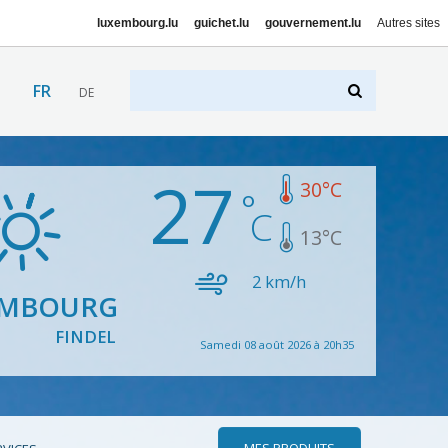
luxembourg.lu
guichet.lu
gouvernement.lu
Autres sites
FR
DE
27
30
°C
13
°C
2
km/h
EMBOURG
FINDEL
Samedi 08 août 2026 à 20h35
MES PRODUITS