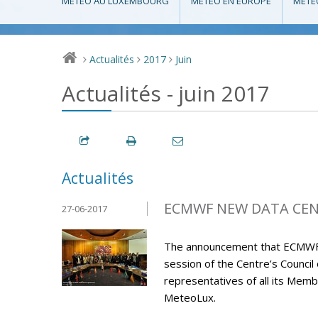
MÉTÉO AU LUXEMBOURG
MÉTÉO EN EUROPE
MÉTÉ
Actualités
2017
Juin
>
>
>
Actualités - juin 2017
Actualités
ECMWF NEW DATA CENT
27-06-2017
The announcement that ECMWF’s 
session of the Centre’s Council
representatives of all its M
MeteoLux.