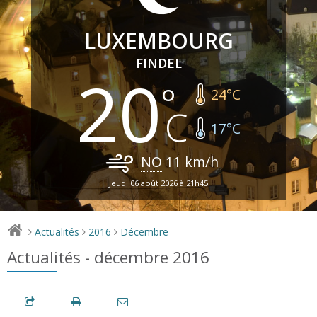
LUXEMBOURG
FINDEL
20
24
°C
17
°C
NO
11
km/h
Jeudi 06 août 2026 à 21h45
Actualités
2016
Décembre
>
>
>
Actualités - décembre 2016