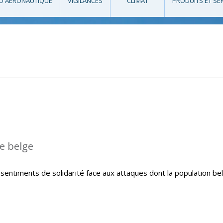
O AÉRONAUTIQUE
VIGILANCES
CLIMAT
PRODUITS ET SE
le belge
sentiments de solidarité face aux attaques dont la population be