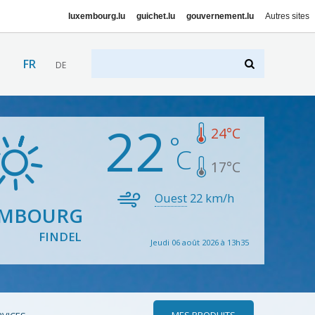
luxembourg.lu
guichet.lu
gouvernement.lu
Autres sites
FR
DE
22
24
°C
17
°C
Ouest
22
km/h
EMBOURG
FINDEL
Jeudi 06 août 2026 à 13h35
MES PRODUITS