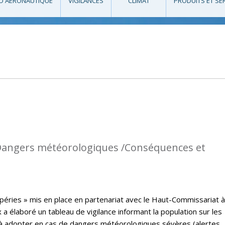
O AÉRONAUTIQUE
VIGILANCES
CLIMAT
PRODUITS ET SE
: Dangers météorologiques /Conséquences et
péries » mis en place en partenariat avec le Haut-Commissariat à
a élaboré un tableau de vigilance informant la population sur les
à adopter en cas de dangers météorologiques sévères (alertes