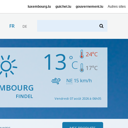
luxembourg.lu
guichet.lu
gouvernement.lu
Autres sites
FR
DE
13
24
°C
17
°C
NE
15
km/h
EMBOURG
FINDEL
Vendredi 07 août 2026 à 06h05
MES PRODUITS