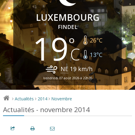
LUXEMBOURG
FINDEL
19
26
°C
13
°C
NE
19
km/h
Vendredi 07 août 2026 à 22h35
Actualités
2014
Novembre
>
>
>
Actualités - novembre 2014