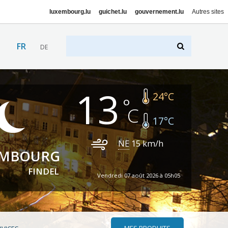
luxembourg.lu
guichet.lu
gouvernement.lu
Autres sites
FR
DE
13
24
°C
17
°C
NE
15
km/h
EMBOURG
FINDEL
Vendredi 07 août 2026 à 05h05
MES PRODUITS