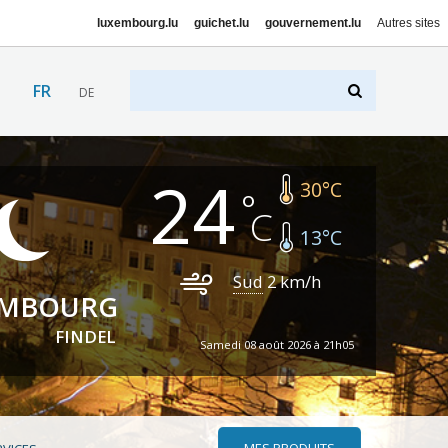
luxembourg.lu
guichet.lu
gouvernement.lu
Autres sites
FR
DE
24
30
°C
13
°C
Sud
2
km/h
EMBOURG
FINDEL
Samedi 08 août 2026 à 21h05
MES PRODUITS