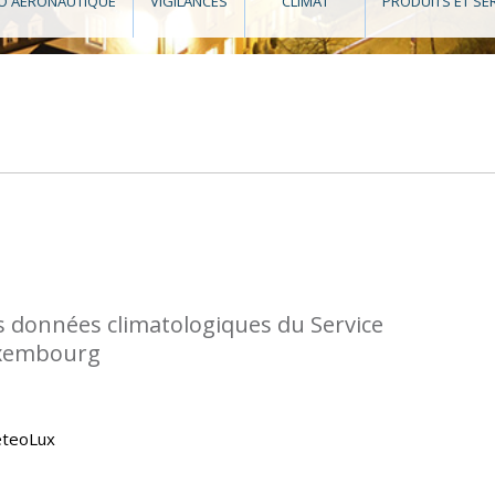
O AÉRONAUTIQUE
VIGILANCES
CLIMAT
PRODUITS ET SE
s données climatologiques du Service
uxembourg
eteoLux