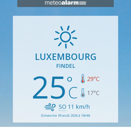
LUXEMBOURG
FINDEL
25
29
°C
17
°C
SO
11
km/h
Dimanche 09 août 2026 à 16h46