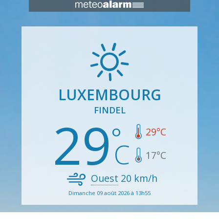
LUXEMBOURG
FINDEL
29
29
°C
17
°C
Ouest
20
km/h
Dimanche 09 août 2026 à 13h55