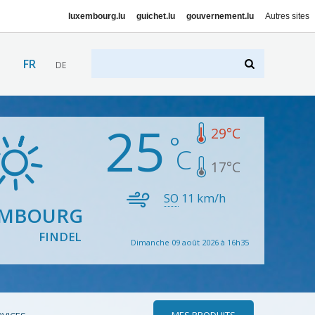
luxembourg.lu
guichet.lu
gouvernement.lu
Autres sites
FR
DE
25
29
°C
17
°C
SO
11
km/h
EMBOURG
FINDEL
Dimanche 09 août 2026 à 16h35
MES PRODUITS