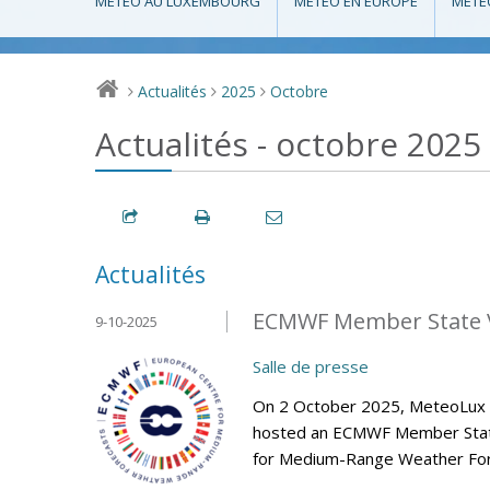
MÉTÉO AU LUXEMBOURG
MÉTÉO EN EUROPE
MÉTÉ
Actualités
2025
Octobre
>
>
>
Actualités - octobre 2025
Actualités
ECMWF Member State V
9-10-2025
Salle de presse
On 2 October 2025, MeteoLux (m
hosted an ECMWF Member State 
for Medium-Range Weather Fore