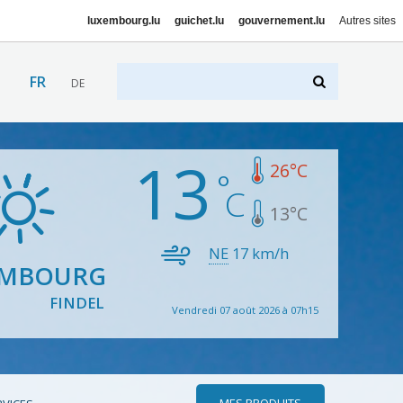
luxembourg.lu
guichet.lu
gouvernement.lu
Autres sites
FR
DE
13
26
°C
13
°C
NE
17
km/h
EMBOURG
FINDEL
Vendredi 07 août 2026 à 07h15
MES PRODUITS