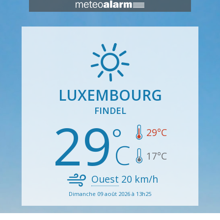
LUXEMBOURG
FINDEL
29
29
°C
17
°C
Ouest
20
km/h
Dimanche 09 août 2026 à 13h25