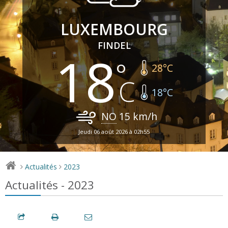
LUXEMBOURG
FINDEL
18
28
°C
18
°C
NO
15
km/h
Jeudi 06 août 2026 à 02h55
Actualités
2023
>
>
Actualités - 2023