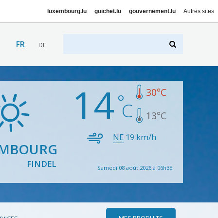
luxembourg.lu
guichet.lu
gouvernement.lu
Autres sites
FR
DE
14
30
°C
13
°C
NE
19
km/h
EMBOURG
FINDEL
Samedi 08 août 2026 à 06h35
MES PRODUITS