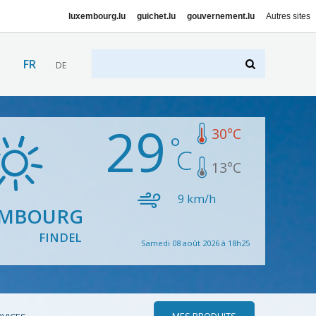
luxembourg.lu
guichet.lu
gouvernement.lu
Autres sites
FR
DE
29
30
°C
13
°C
9
km/h
EMBOURG
FINDEL
Samedi 08 août 2026 à 18h25
MES PRODUITS