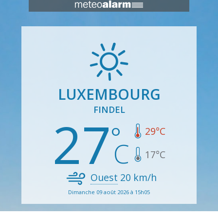
LUXEMBOURG
FINDEL
27
29
°C
17
°C
Ouest
20
km/h
Dimanche 09 août 2026 à 15h05