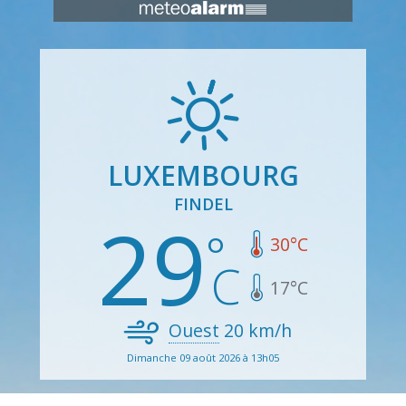
LUXEMBOURG
FINDEL
29
30
°C
17
°C
Ouest
20
km/h
Dimanche 09 août 2026 à 13h05