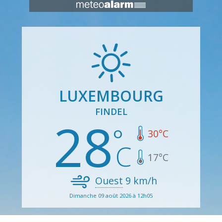
LUXEMBOURG
FINDEL
28
30
°C
17
°C
Ouest
9
km/h
Dimanche 09 août 2026 à 12h05