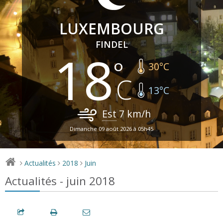
LUXEMBOURG
FINDEL
18
30
°C
13
°C
Est
7
km/h
Dimanche 09 août 2026 à 05h45
Actualités
2018
Juin
>
>
>
Actualités - juin 2018