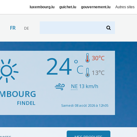
luxembourg.lu
guichet.lu
gouvernement.lu
Autres sites
FR
DE
24
30
°C
13
°C
NE
13
km/h
EMBOURG
FINDEL
Samedi 08 août 2026 à 12h05
MES PRODUITS