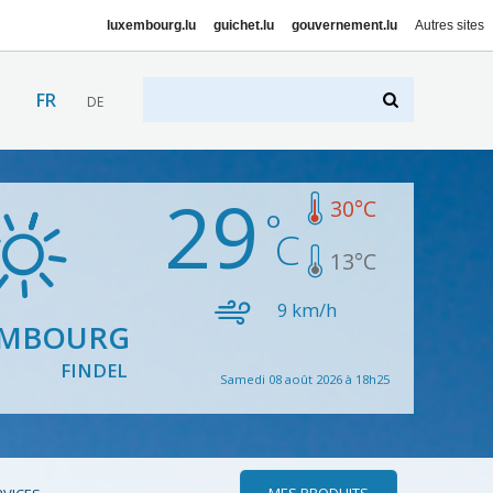
luxembourg.lu
guichet.lu
gouvernement.lu
Autres sites
FR
DE
29
30
°C
13
°C
9
km/h
EMBOURG
FINDEL
Samedi 08 août 2026 à 18h25
MES PRODUITS