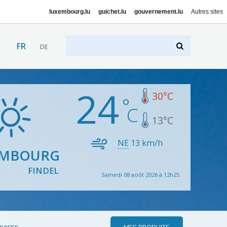
luxembourg.lu
guichet.lu
gouvernement.lu
Autres sites
FR
DE
24
30
°C
13
°C
NE
13
km/h
EMBOURG
FINDEL
Samedi 08 août 2026 à 12h25
MES PRODUITS