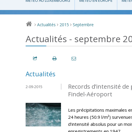
MÉTÉO AU LUXEMBOURG
MÉTÉO EN EUROPE
MÉTÉ
Actualités
2015
Septembre
>
>
>
Actualités - septembre 2
Actualités
Records d’intensité de 
2-09-2015
Findel-Aéroport
Les précipitations maximales en 
24 heures (50.9 l/m²) survenu
d’intensité absolus pour un mo
enregistrements en 1947.