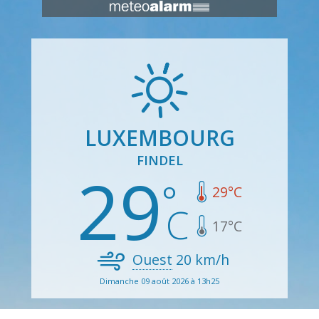
LUXEMBOURG
FINDEL
29
29
°C
17
°C
Ouest
20
km/h
Dimanche 09 août 2026 à 13h25