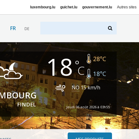
luxembourg.lu
guichet.lu
gouvernement.lu
Autres sites
FR
DE
18
28
°C
18
°C
NO
15
km/h
EMBOURG
FINDEL
Jeudi 06 août 2026 à 03h55
MES PRODUITS