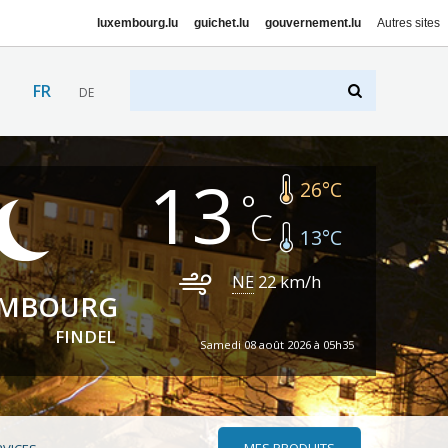
luxembourg.lu
guichet.lu
gouvernement.lu
Autres sites
FR
DE
13
26
°C
13
°C
NE
22
km/h
EMBOURG
FINDEL
Samedi 08 août 2026 à 05h35
MES PRODUITS