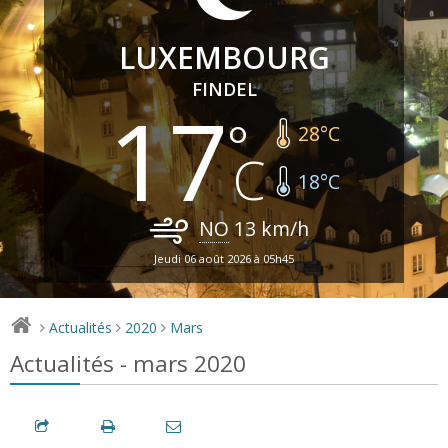
LUXEMBOURG
FINDEL
17
28
°C
18
°C
NO
13
km/h
Jeudi 06 août 2026 à 05h45
Actualités
2020
Mars
>
>
>
Actualités - mars 2020