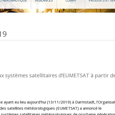
O AÉRONAUTIQUE
VIGILANCES
CLIMAT
PRODUITS ET SE
19
 systèmes satellitaires d’EUMETSAT à partir d
e ayant eu lieu aujourd’hui (13/11/2019) à Darmstadt, l’Organisa
 des satellites météorologiques (EUMETSAT) a annoncé le
systèmes satellitaires météorologiques de prochaine génératio