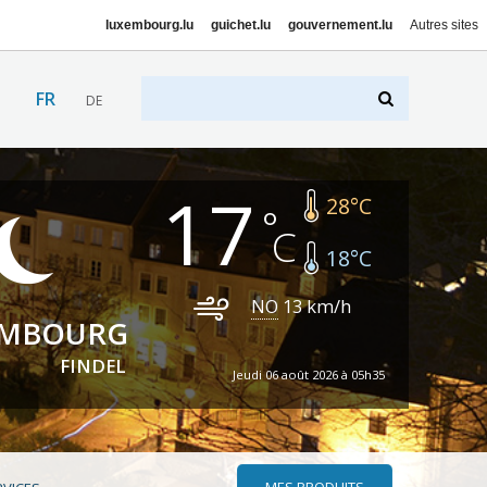
luxembourg.lu
guichet.lu
gouvernement.lu
Autres sites
FR
DE
17
28
°C
18
°C
NO
13
km/h
EMBOURG
FINDEL
Jeudi 06 août 2026 à 05h35
MES PRODUITS