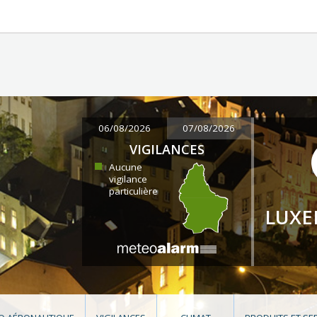
06/08/2026
07/08/2026
VIGILANCES
Aucune
vigilance
particulière
LUX