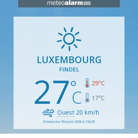
LUXEMBOURG
FINDEL
27
29
°C
17
°C
Ouest
20
km/h
Dimanche 09 août 2026 à 15h25