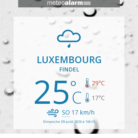
LUXEMBOURG
FINDEL
25
29
°C
17
°C
SO
17
km/h
Dimanche 09 août 2026 à 16h15