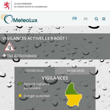
FR
DE
VIGILANCES ACTIVES LE 9 AOÛT !
Plus d'informations
09/08/2026
10/08/2026
VIGILANCES
Aucune vigilance
particulière
Danger potentiel