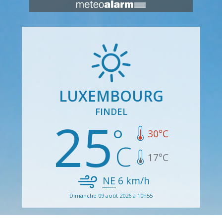
LUXEMBOURG
FINDEL
25
30
°C
17
°C
NE
6
km/h
Dimanche 09 août 2026 à 10h55