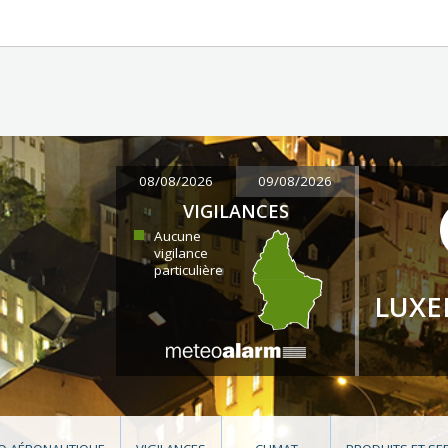
08/08/2026
09/08/2026
VIGILANCES
Aucune
vigilance
particulière
LUX