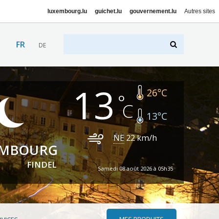
luxembourg.lu
guichet.lu
gouvernement.lu
Autres sites
FR
DE
13
26
°C
13
°C
NE
22
km/h
EMBOURG
FINDEL
Samedi 08 août 2026 à 05h35
MES PRODUITS