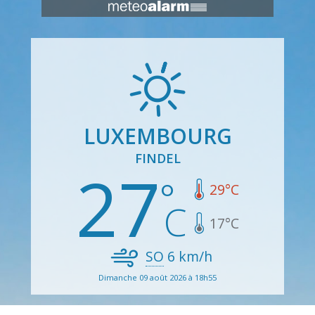
LUXEMBOURG
FINDEL
27
29
°C
17
°C
SO
6
km/h
Dimanche 09 août 2026 à 18h55