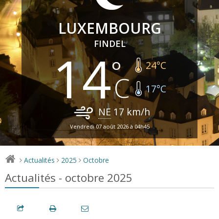
LUXEMBOURG
FINDEL
14
24
°C
17
°C
NE
17
km/h
Vendredi 07 août 2026 à 04h45
Actualités
2025
Octobre
>
>
>
Actualités - octobre 2025