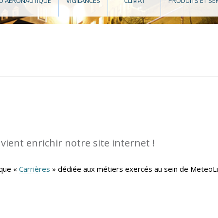
O AÉRONAUTIQUE
VIGILANCES
CLIMAT
PRODUITS ET SE
ient enrichir notre site internet !
ique «
Carrières
» dédiée aux métiers exercés au sein de MeteoLu