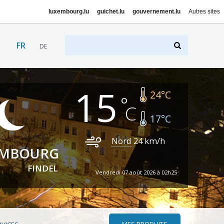
luxembourg.lu
guichet.lu
gouvernement.lu
Autres sites
FR
DE
15
24
°C
17
°C
Nord
24
km/h
EMBOURG
FINDEL
Vendredi 07 août 2026 à 02h25
MES PRODUITS