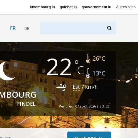
luxembourg.lu
guichet.lu
gouvernement.lu
Autres sites
FR
DE
22
26
°C
13
°C
Est
7
km/h
EMBOURG
FINDEL
Vendredi 07 août 2026 à 20h55
MES PRODUITS