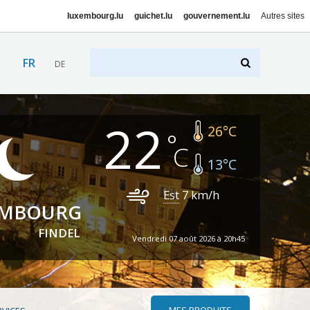
luxembourg.lu
guichet.lu
gouvernement.lu
Autres sites
FR
DE
22
26
°C
13
°C
Est
7
km/h
EMBOURG
FINDEL
Vendredi 07 août 2026 à 20h45
MES PRODUITS