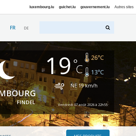
luxembourg.lu
guichet.lu
gouvernement.lu
Autres sites
FR
DE
19
26
°C
13
°C
NE
19
km/h
EMBOURG
FINDEL
Vendredi 07 août 2026 à 22h55
MES PRODUITS