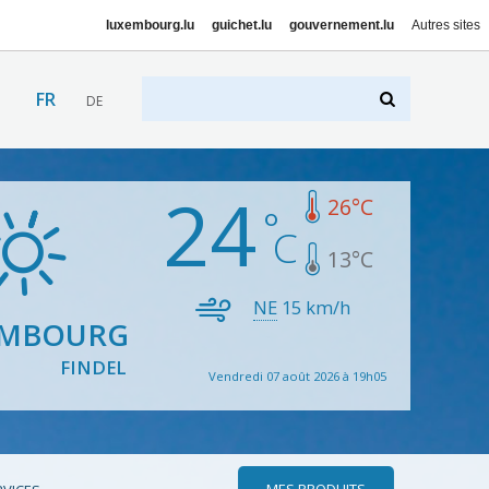
luxembourg.lu
guichet.lu
gouvernement.lu
Autres sites
FR
DE
24
26
°C
13
°C
NE
15
km/h
EMBOURG
FINDEL
Vendredi 07 août 2026 à 19h05
MES PRODUITS