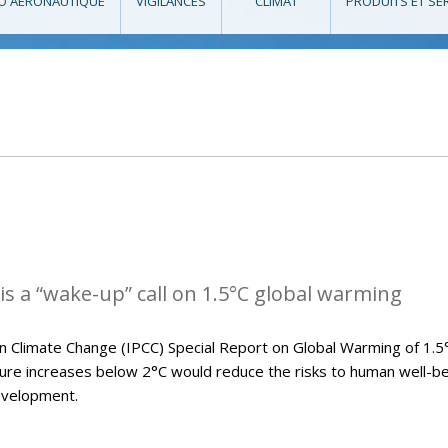
O AÉRONAUTIQUE
VIGILANCES
CLIMAT
PRODUITS ET SE
is a “wake-up” call on 1.5°C global warming
 Climate Change (IPCC) Special Report on Global Warming of 1.5
e increases below 2°C would reduce the risks to human well-be
evelopment.