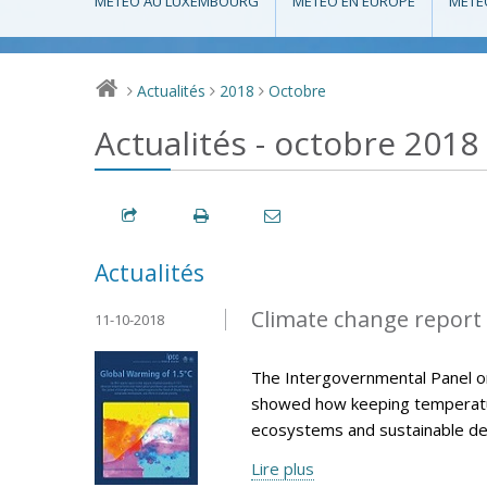
MÉTÉO AU LUXEMBOURG
MÉTÉO EN EUROPE
MÉTÉ
Actualités
2018
Octobre
>
>
>
Actualités - octobre 2018
Actualités
Climate change report 
11-10-2018
The Intergovernmental Panel on
showed how keeping temperatur
ecosystems and sustainable d
Lire plus