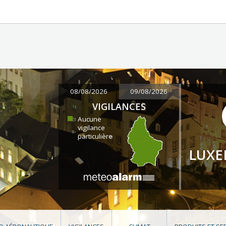
08/08/2026
09/08/2026
VIGILANCES
Aucune
vigilance
particulière
LUX