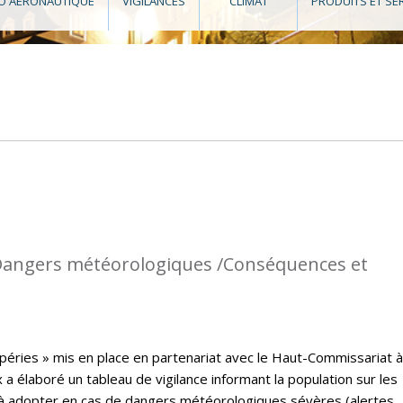
O AÉRONAUTIQUE
VIGILANCES
CLIMAT
PRODUITS ET SE
: Dangers météorologiques /Conséquences et
péries » mis en place en partenariat avec le Haut-Commissariat à
a élaboré un tableau de vigilance informant la population sur les
à adopter en cas de dangers météorologiques sévères (alertes