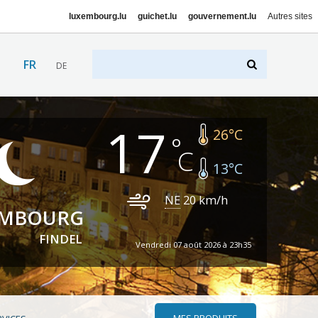
luxembourg.lu
guichet.lu
gouvernement.lu
Autres sites
FR
DE
17
26
°C
13
°C
NE
20
km/h
EMBOURG
FINDEL
Vendredi 07 août 2026 à 23h35
MES PRODUITS