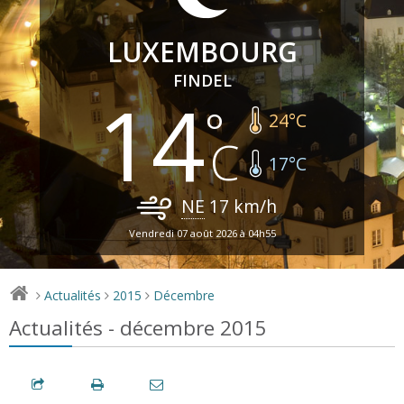
LUXEMBOURG
FINDEL
14
24
°C
17
°C
NE
17
km/h
Vendredi 07 août 2026 à 04h55
Actualités
2015
Décembre
>
>
>
Actualités - décembre 2015